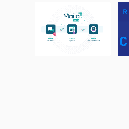
MAIIA - CPTS
DA, Illustration, 
Storyboard, Animation