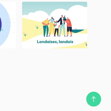
RE
landespublic.fr
 DA, Storyboarding, 
ion
Animation